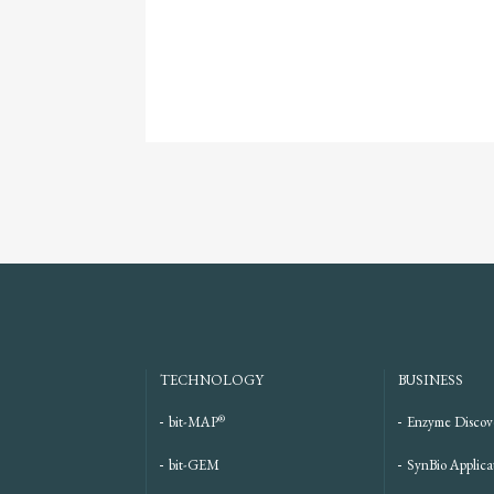
TECHNOLOGY
BUSINESS
®
bit-MAP
Enzyme Discov
bit-GEM
SynBio Applica