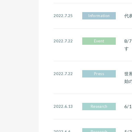
代
2022.7.25
Information
8/7
2022.7.22
Event
す
世
2022.7.22
Press
始
6
2022.6.13
Research
5/
2022.6.6
Research