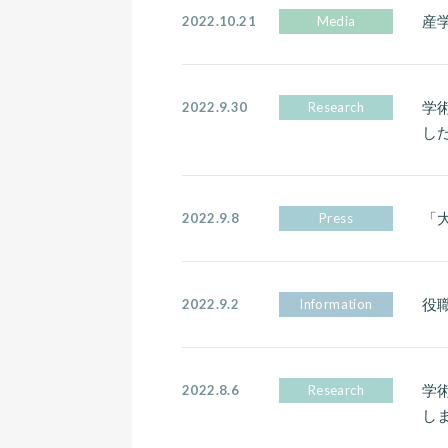
産
2022.10.21
Media
学術
2022.9.30
Research
し
「大
2022.9.8
Press
役
2022.9.2
Information
学術
2022.8.6
Research
し