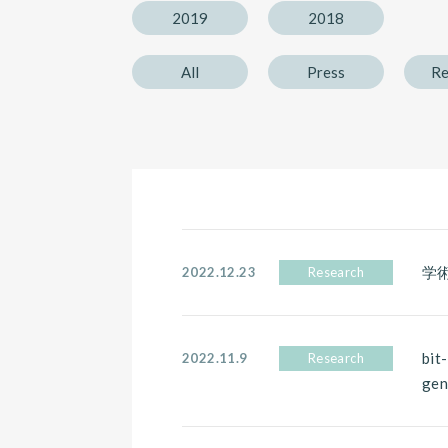
2019
2018
All
Press
Re
学
2022.12.23
Research
bi
2022.11.9
Research
gen