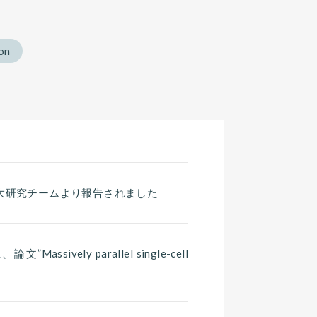
on
が早大研究チームより報告されました
assively parallel single-cell