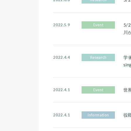
5
2022.5.9
Event
川
学術誌
2022.4.4
Research
si
世界
2022.4.1
Event
役
2022.4.1
Information