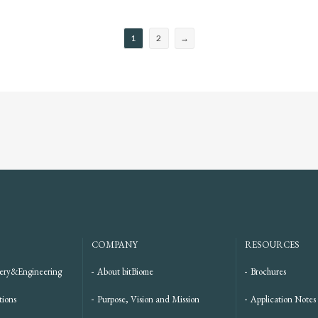
1
2
→
COMPANY
RESOURCES
ery&Engineering
About bitBiome
Brochures
tions
Purpose, Vision and Mission
Application Notes