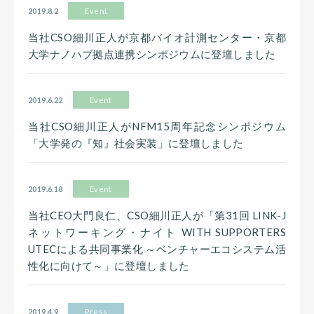
2019.8.2
Event
当社CSO細川正人が京都バイオ計測センター・京都
大学ナノハブ拠点連携シンポジウムに登壇しました
2019.6.22
Event
当社CSO細川正人がNFM15周年記念シンポジウム
「大学発の『知』社会実装」に登壇しました
2019.6.18
Event
当社CEO大門良仁、CSO細川正人が「第31回 LINK-J
ネットワーキング・ナイト WITH SUPPORTERS
UTECによる共同事業化 ～ベンチャーエコシステム活
性化に向けて～」に登壇しました
2019.4.9
Press