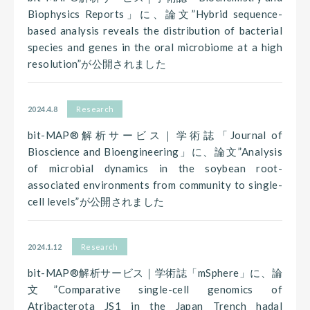
Biophysics Reports」に、論文”Hybrid sequence-
based analysis reveals the distribution of bacterial
species and genes in the oral microbiome at a high
resolution”が公開されました
2024.4.8
Research
bit-MAP®解析サービス｜学術誌「Journal of
Bioscience and Bioengineering」に、論文”Analysis
of microbial dynamics in the soybean root-
associated environments from community to single-
cell levels”が公開されました
2024.1.12
Research
bit-MAP®解析サービス｜学術誌「mSphere」に、論
文”Comparative single-cell genomics of
Atribacterota JS1 in the Japan Trench hadal