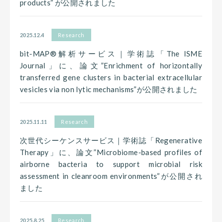
products” が公開されました
2025.12.4
Research
bit-MAP®解析サービス｜学術誌「The ISME
Journal」に、論文”Enrichment of horizontally
transferred gene clusters in bacterial extracellular
vesicles via non lytic mechanisms”が公開されました
2025.11.11
Research
次世代シーケンスサービス｜学術誌「Regenerative
Therapy」に、論文”Microbiome-based profiles of
airborne bacteria to support microbial risk
assessment in cleanroom environments”が公開され
ました
2025.8.25
Research