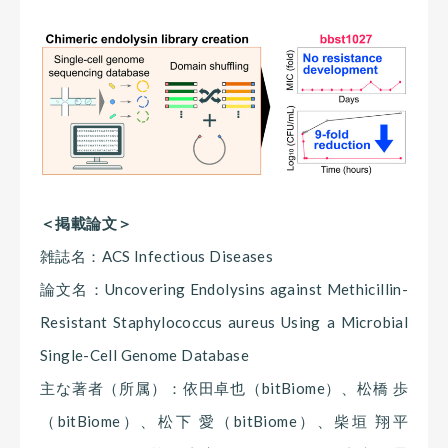
＜掲載論文＞
雑誌名：ACS Infectious Diseases
論文名：Uncovering Endolysins against Methicillin-
Resistant Staphylococcus aureus Using a Microbial
Single-Cell Genome Database
主な著者（所属）：依田卓也（bitBiome）、松橋 歩
（bitBiome）、松下 愛（bitBiome）、柴垣 翔平