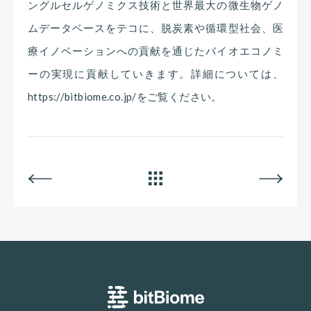
ングルセルゲノミクス技術と世界最大の微生物ゲノ
ムデータベースをテコに、脱炭素や循環型社会、医
療イノベーションへの貢献を通じたバイオエコノミ
ーの実現に貢献していきます。詳細については、
https://bitbiome.co.jp/をご覧ください。
BACK
ALL
NEXT
bitBiome