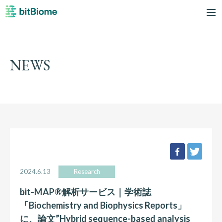
bitBiome
me
NEWS
facebook
twee
2024.6.13
Research
bit-MAP®解析サービス｜学術誌
「Biochemistry and Biophysics Reports」
に、論文”Hybrid sequence-based analysis