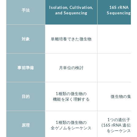
Isolation, Cultivation,
16S rRNA
手法
and Sequencing
Sequencing
対象
単離培養できた微生物
事前準備
月単位の検討
1種類の微生物の
目的
微生物の集団
機能を深く理解する
1つの遺伝子
1種類の微生物の
原理
(16S rRNA 遺伝子)
全ゲノムをシーケンス
をシーケンス