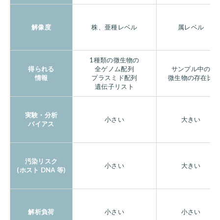
解像度
株、亜種レベル
属レベル
1種類の微生物の
得られる
全ゲノム配列
サンプル中の
情報
プラスミド配列
微生物の存在比
遺伝子リスト
実験・分析
小さい
大きい
バイアス
汚染リスク
小さい
大きい
(ホスト DNA 等)
解析負荷
小さい
小さい