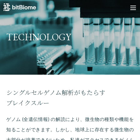
bitBiome
me
TECHNOLOGY
シングルセルゲノム解析がもたらす
ブレイクスルー
ゲノム (全遺伝情報) の解読により、微生物の種類や機能を
知ることができます。しかし、地球上に存在する微生物の
大部分が培養できないため、私達がアクセスできるゲノム