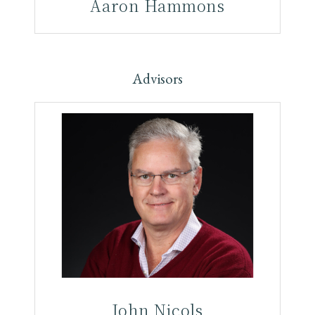
Aaron Hammons
Advisors
John Nicols