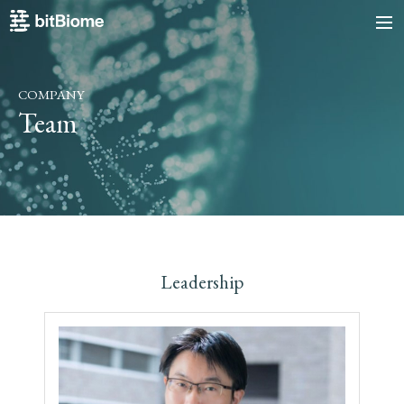
bitBiome
me
COMPANY
Team
Leadership