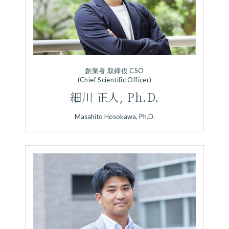
創業者 取締役 CSO
(Chief Scientific Officer)
細川 正人, Ph.D.
Masahito Hosokawa, Ph.D.