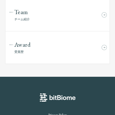
Team
チーム紹介
Award
受賞歴
bitBiome
Privacy Policy