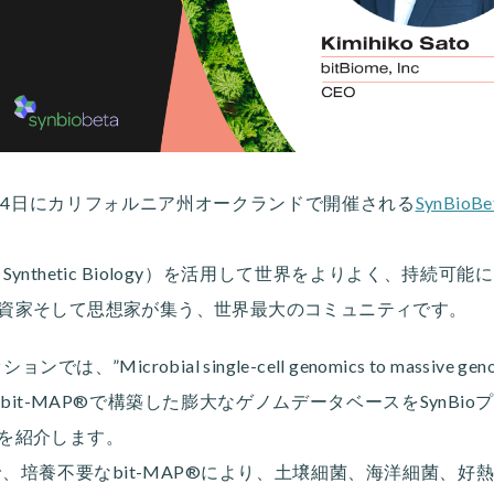
12-14日にカリフォルニア州オークランドで開催される
SynBioBe
（
Syn
thetic
Bio
logy）を活用して世界をよりよく、持続可能
資家そして思想家が集う、世界最大のコミュニティです。
セッションでは、”Microbial single-cell genomics to massive
it-MAP®で構築した膨大なゲノムデータベースをSynBi
を紹介します。
在まで、培養不要なbit-MAP®により、土壌細菌、海洋細菌、