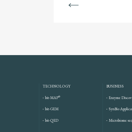
BACK
TECHNOLOGY
BUSINESS
®
bit-MAP
Enzyme Discov
bit-GEM
SynBio Applica
bit-QED
Microbiome se