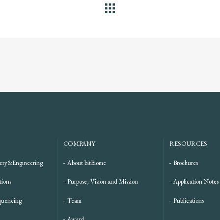
ALL
COMPANY
RESOURCES
ery&Engineering
About bitBiome
Brochures
tions
Purpose, Vision and Mission
Application Notes
quencing
Team
Publications
Award