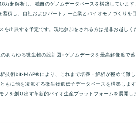
8万超解析し、独自のゲノムデータベースを構築しています。bit
タを蓄積し、自社およびパートナー企業とバイオモノづくりを
スを出展する予定です。現地参加をされる方は是非お越しく
地球上のあらゆる微生物の設計図=ゲノムデータを最高解像度で蓄積
析技術bit-MAP®により、これまで培養・解析が極めて難
ともに他を凌駕する微生物遺伝子データベースを構築しま
モノを創り出す革新的バイオ生産プラットフォームを展開し