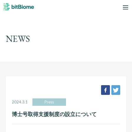
bitBiome
me
NEWS
facebook
twee
2024.3.1
Press
博士号取得支援制度の設立について