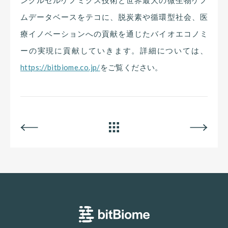
ングルセルゲノミクス技術と世界最大の微生物ゲノ
ムデータベースをテコに、脱炭素や循環型社会、医
療イノベーションへの貢献を通じたバイオエコノミ
ーの実現に貢献していきます。詳細については、
https://bitbiome.co.jp/
をご覧ください。
BACK
ALL
NEXT
bitBiome