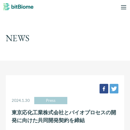
bitBiome
me
NEWS
facebook
twee
2024.1.30
Press
東京応化工業株式会社とバイオプロセスの開
発に向けた共同開発契約を締結