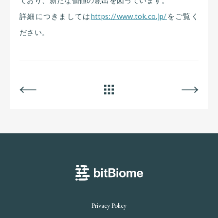
詳細につきましては
https://www.tok.co.jp/
をご覧く
ださい。
BACK
ALL
NEXT
bitBiome
Privacy Policy