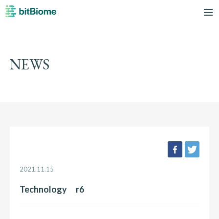
bitBiome
me
NEWS
facebook
twee
2021.11.15
Technology r6