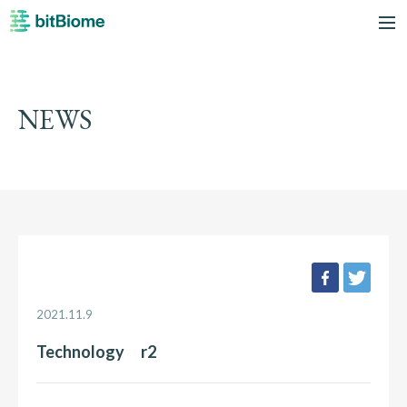
bitBiome
me
NEWS
facebook
twee
2021.11.9
Technology r2