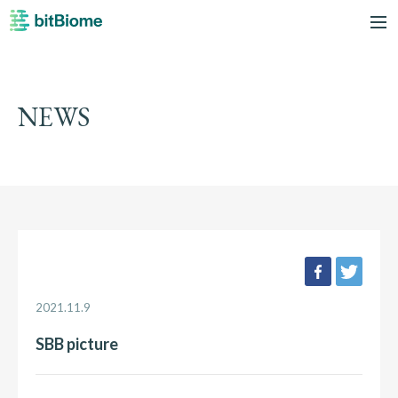
bitBiome
me
NEWS
facebook
twee
2021.11.9
SBB picture