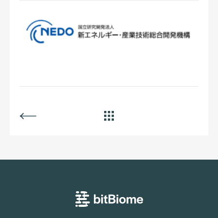
BACK
ALL
bitBiome