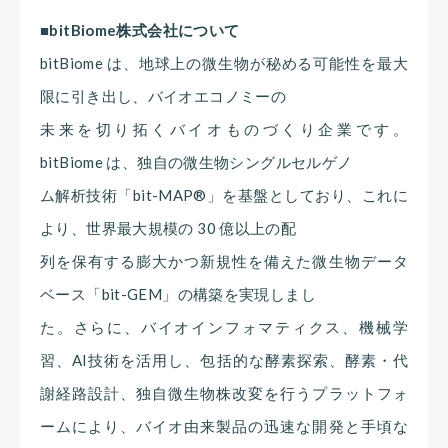
■bitBiome株式会社について
bitBiome は、地球上の微生物が秘める可能性を最大
限に引き出し、バイオエコノミーの
未来を切り拓くバイオものづくり企業です。
bitBiome は、独自の微生物シングルセルゲノ
ム解析技術「bit-MAP®︎」を基盤としており、これに
より、世界最大規模の 30 億以上の配
列を保有する膨大かつ新規性を備えた微生物データ
ベース「bit-GEM」の構築を実現しまし
た。さらに、バイオインフォマティクス、機械学
習、AI技術を活用し、包括的な酵素探索、酵素・代
謝経路設計、独自微生物株改変を行うプラットフォ
ームにより、バイオ由来製品の迅速な開発と手頃な