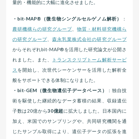
量的・機能的に大幅に進化させました。
・bit-MAP®︎（微生物シングルセルゲノム解析）
：
農研機構らの研究グループ
、
物質・材料研究機構ら
の研究グループ
、
森永乳業株式会社の研究グループ
からそれぞれbit-MAP®︎を活用した研究論文が公開さ
れました。また、
トランスクリプトーム解析サービ
ス
を開始し、次世代シーケンサーを活用した解析全
般をサポートできる体制になりました。
・bit-GEM（微生物遺伝子データベース）
：独自技
術を駆使した継続的なデータ蓄積の結果、収録遺伝
子数は20億から
30億超
に拡大しました。日本国内に
加え、米国でのサンプリングや、共同研究機関を通
じたサンプル取得により、遺伝子データの拡張を進