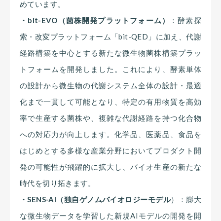
めています。
・bit-EVO（菌株開発プラットフォーム）
：酵素探
索・改変プラットフォーム「bit-QED」に加え、代謝
経路構築を中心とする新たな微生物菌株構築プラッ
トフォームを開発しました。これにより、酵素単体
の設計から微生物の代謝システム全体の設計・最適
化まで一貫して可能となり、特定の有用物質を高効
率で生産する菌株や、複雑な代謝経路を持つ化合物
への対応力が向上します。化学品、医薬品、食品を
はじめとする多様な産業分野においてプロダクト開
発の可能性が飛躍的に拡大し、バイオ生産の新たな
時代を切り拓きます。
・SENS-AI（独自ゲノムバイオロジーモデル
）：膨大
な微生物データを学習した新規AIモデルの開発を開