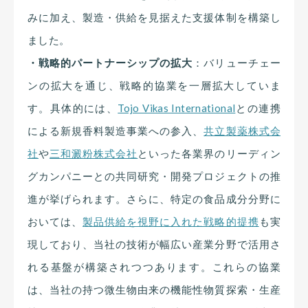
みに加え、製造・供給を見据えた支援体制を構築し
ました。
・戦略的パートナーシップの拡大
：バリューチェー
ンの拡大を通じ、戦略的協業を一層拡大していま
す。具体的には、
Tojo Vikas International
との連携
による新規香料製造事業への参入、
共立製薬株式会
社
や
三和澱粉株式会社
といった各業界のリーディン
グカンパニーとの共同研究・開発プロジェクトの推
進が挙げられます。さらに、特定の食品成分分野に
おいては、
製品供給を視野に入れた戦略的提携
も実
現しており、当社の技術が幅広い産業分野で活用さ
れる基盤が構築されつつあります。これらの協業
は、当社の持つ微生物由来の機能性物質探索・生産