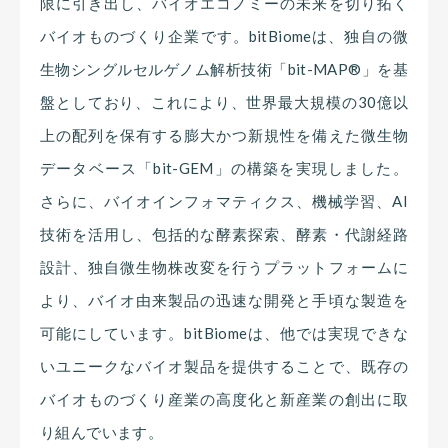
限に引き出し、バイオエコノミーの未来を切り拓く
バイオものづくり企業です。bitBiomeは、独自の微
生物シングルセルゲノム解析技術「bit-MAP®」を基
盤としており、これにより、世界最大規模の30億以
上の配列を保有する膨大かつ新規性を備えた微生物
データベース「bit-GEM」の構築を実現しました。
さらに、バイオインフォマティクス、機械学習、AI
技術を活用し、包括的な酵素探索、酵素・代謝経路
設計、独自微生物株改変を行うプラットフォームに
より、バイオ由来製品の迅速な開発と手頃な製造を
可能にしています。bitBiomeは、他では実現できな
いユニークなバイオ製品を提供することで、既存の
バイオものづくり産業の高度化と新産業の創出に取
り組んでいます。