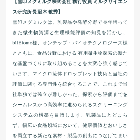
【雪印メグミルク株式会社 執行役員 ミルクサイエン
ス研究所長 冠木 敏秀】
雪印メグミルクは、乳製品や発酵分野で長年培って
きた微生物資源と生理機能評価の知見を活かし、
bitBiome様、オンチップ・バイオテクノロジーズ様
とともに、食品分野における 有用微生物探索の新た
な基盤づくりに取り組めることを大変心強く感じて
います。マイクロ流体ドロップレット技術と当社の
評価に関する専門性を統合することで、これまで当
社単独では確立が難しかった、探索から評価までを
シームレスかつ高効率に進められるスクリーニング
システムの構築を目指します。乳製品にとどまら
ず、幅広い食品領域において、健康価値とおいしさ
を両立する新たな素材・製品の創出につなげてまい