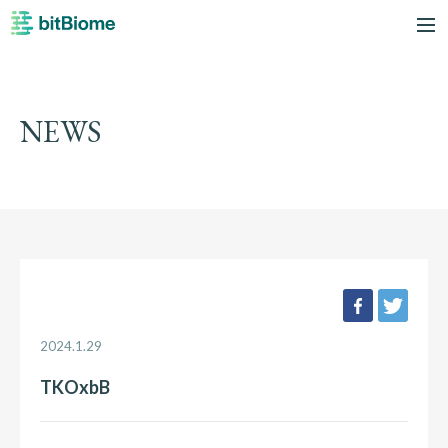
bitBiome
me
NEWS
facebook
twee
2024.1.29
TKOxbB