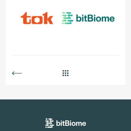
BACK
ALL
bitBiome