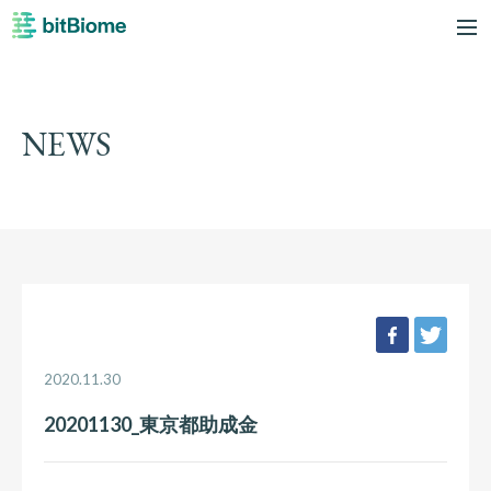
bitBiome
me
NEWS
facebook
twee
2020.11.30
20201130_東京都助成金