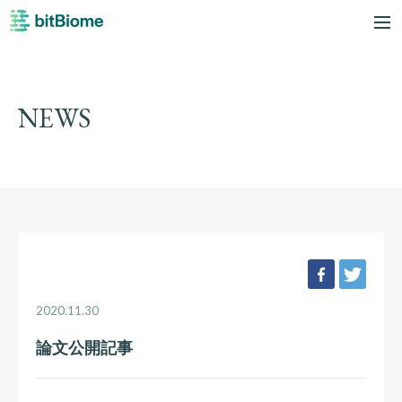
bitBiome
me
NEWS
facebook
twee
2020.11.30
論文公開記事