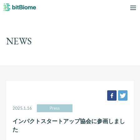
bitBiome
me
NEWS
facebook
twee
2025.1.16
Press
インパクトスタートアップ協会に参画しまし
た