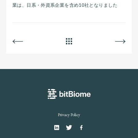
業は、日系・外資系企業を含め10社となりました
BACK
ALL
NEXT
bitBiome
Privacy Policy
Linkedin
Twitter
Facebook