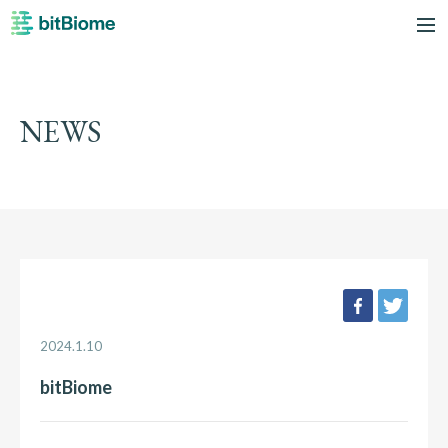
bitBiome
me
NEWS
facebook
twee
2024.1.10
bitBiome