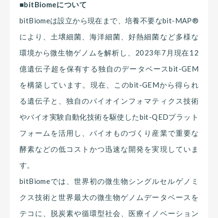
■bitBiomeについて
bitBiomeは設立から現在まで、培養不要なbit-MAP®
により、土壌細菌、海洋細菌、好熱細菌など多様な
環境から微生物ゲノムを解析し、2023年7月現在12
億遺伝子超を保有する独自のデータベースbit-GEM
を構築しています。現在、このbit-GEMから得られ
る遺伝子と、独自のバイオインフォマティクス技術
やバイオ実験自動化技術を駆使したbit-QEDプラット
フォームを活用し、バイオものづくり産業で重要な
酵素などの低コストかつ迅速な開発を実現していま
す。
bitBiomeでは、世界初の微生物シングルセルゲノミ
クス技術と世界最大の微生物ゲノムデータベースを
テコに、脱炭素や循環型社会、医療イノベーション