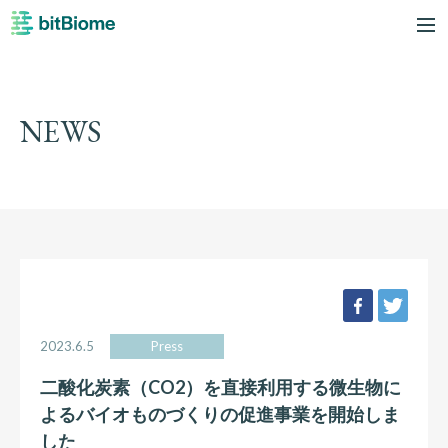
bitBiome
me
NEWS
facebook
twee
2023.6.5
Press
二酸化炭素（CO2）を直接利用する微生物に
よるバイオものづくりの促進事業を開始しま
した