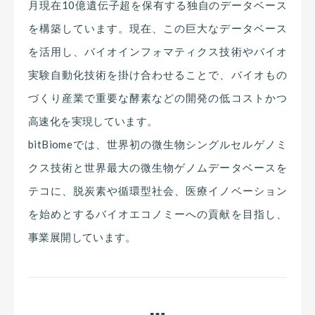
月現在10億遺伝子超を保有する独自のデータベース
を構築しています。現在、この巨大なデータベース
を活用し、バイオインフォマティクス技術やバイオ
実験自動化技術を掛け合わせることで、バイオもの
づくり産業で重要な酵素などの開発の低コストかつ
高速化を実現しています。
bitBiomeでは、世界初の微生物シングルセルゲノミ
クス技術と世界最大の微生物ゲノムデータベースを
テコに、脱炭素や循環型社会、医療イノベーション
を始めとするバイオエコノミーへの貢献を目指し、
事業展開しています。
BACK
ALL
NEXT