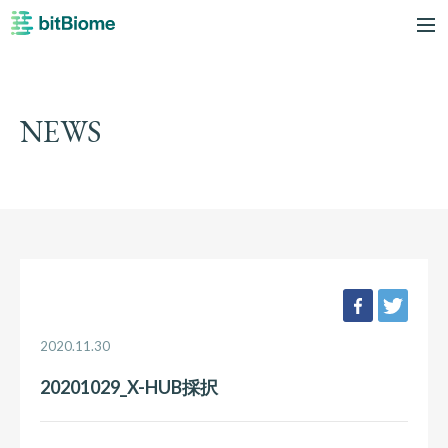
bitBiome
me
NEWS
facebook
twee
2020.11.30
20201029_X-HUB採択