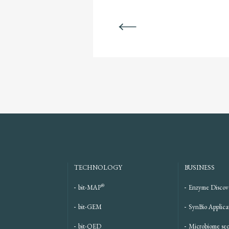
BACK
TECHNOLOGY
BUSINESS
®
bit-MAP
Enzyme Discov
bit-GEM
SynBio Applica
bit-QED
Microbiome se