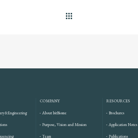
ALL
COMPANY
RESOURCES
ery&Engineering
About bitBiome
Brochures
tions
Purpose, Vision and Mission
Application Notes
quencing
Team
Publications