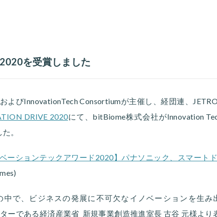
ward 2020を受賞しました
株式会社およびInnovationTech Consortiumが主催し、経団連
TION DRIVE 2020
にて、bitBiome株式会社がInnovation Te
した。
ベーションテックアワード2020】パナソニック、スマート
imes)
の中で、ビジネスの発展に不可欠なイノベーションを生み
レゼンターである経済産業省 新規事業創造推進室⻑ 古⾕ 元様よ