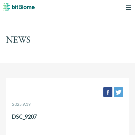
bitBiome
me
NEWS
facebook
twee
2025.9.19
DSC_9207