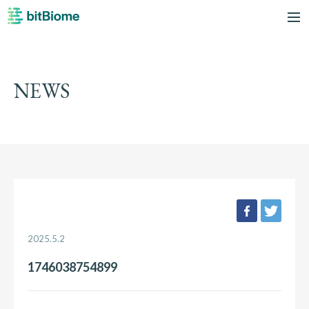
bitBiome
me
NEWS
facebook
twee
2025.5.2
1746038754899