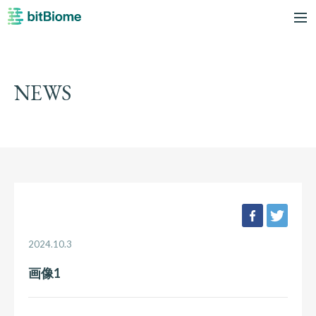
bitBiome
me
NEWS
facebook
twee
2024.10.3
画像1