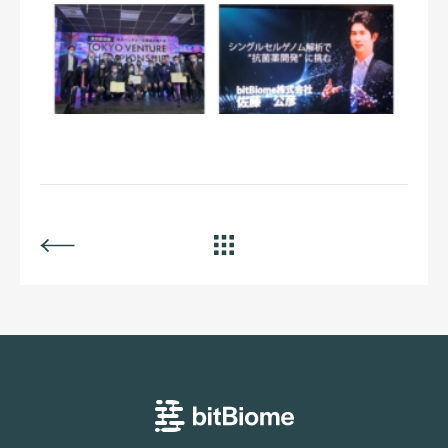
BACK
ALL
bitBiome