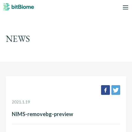
bitBiome
me
NEWS
facebook
twee
2021.1.19
NIMS-removebg-preview