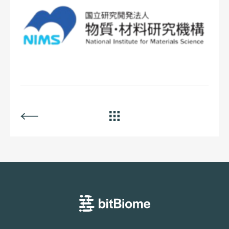
BACK
ALL
bitBiome