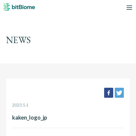
bitBiome
me
NEWS
facebook
twee
2023.5.1
kaken_logo_jp