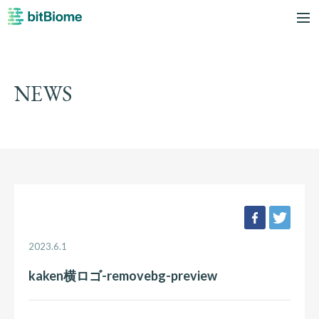
bitBiome
me
NEWS
facebook
twee
2023.6.1
kaken横ロゴ-removebg-preview