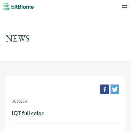
bitBiome
me
NEWS
facebook
twee
2026.3.4
IQT full color