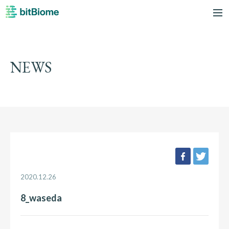
bitBiome
me
NEWS
facebook
twee
2020.12.26
8_waseda