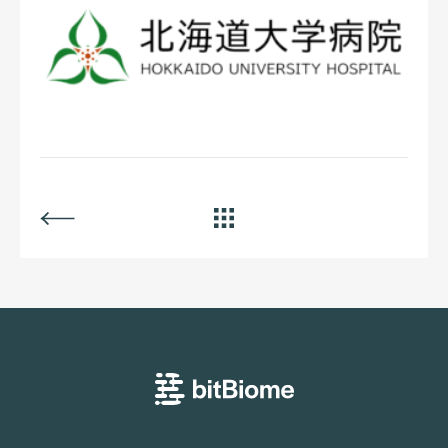
BACK
ALL
bitBiome