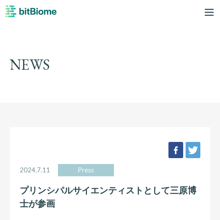
bitBiome
me
NEWS
facebook
twee
2024.7.11
Press
プリンシパルサイエンティストとして三原博
士が参画