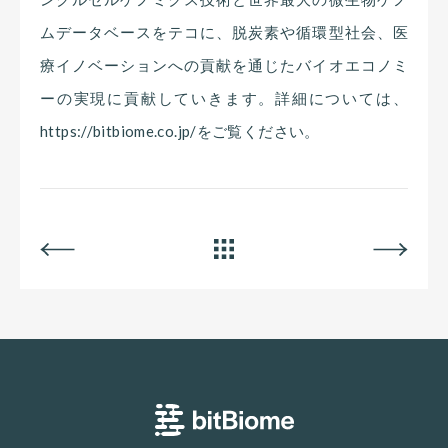
ムデータベースをテコに、脱炭素や循環型社会、医
療イノベーションへの貢献を通じたバイオエコノミ
ーの実現に貢献していきます。詳細については、
https://bitbiome.co.jp/をご覧ください。
BACK
ALL
NEXT
bitBiome