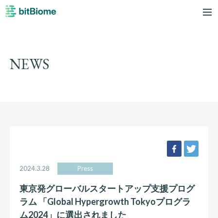
bitBiome
me
NEWS
facebook
twee
2024.3.28
Press
東京発グローバルスタートアップ支援プログ
ラム 「Global Hypergrowth Tokyoプログラ
ム2024」に選出されました