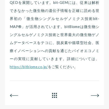
QEDを展開しています。bit-GEMには、従来は解析
できなかった微生物の遺伝子情報を正確に読める世
界初の「微生物シングルセルゲノミクス技術bit-
MAP®」が活用されています。bitBiomeは微生物シ
ングルセルゲノミクス技術と世界最大の微生物ゲノ
ムデータベースをテコに、脱炭素や循環型社会、医
療イノベーションへの貢献を通じたバイオエコノミ
ーの実現に貢献していきます。詳細については、
https://bitbiome.co.jp/
をご覧ください。
BACK
ALL
NEXT