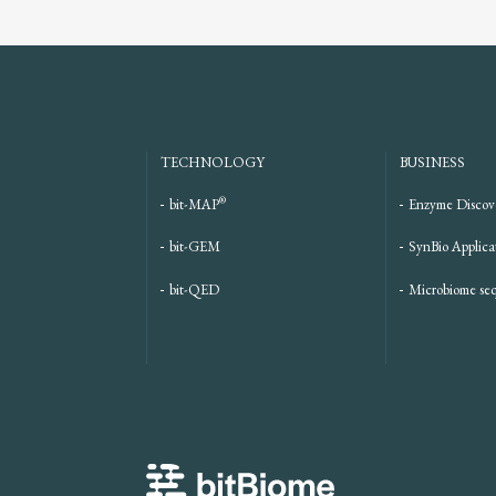
TECHNOLOGY
BUSINESS
®
bit-MAP
Enzyme Discov
bit-GEM
SynBio Applica
bit-QED
Microbiome se
bitBiome