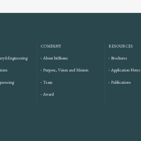
COMPANY
RESOURCES
ery&Engineering
About bitBiome
Brochures
tions
Purpose, Vision and Mission
Application Notes
quencing
Team
Publications
Award