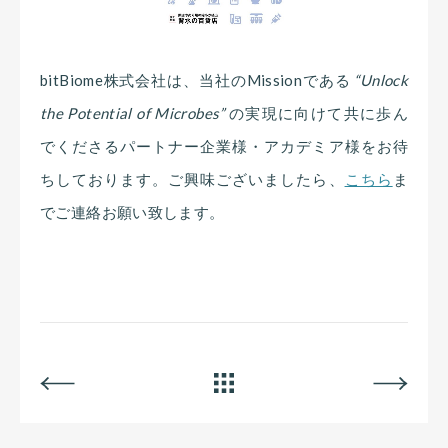
bitBiome株式会社は、当社のMissionである
“Unlock
the Potential of Microbes”
の実現に向けて共に歩ん
でくださるパートナー企業様・アカデミア様をお待
ちしております。ご興味ございましたら、
こちら
ま
でご連絡お願い致します。
BACK
ALL
NEXT