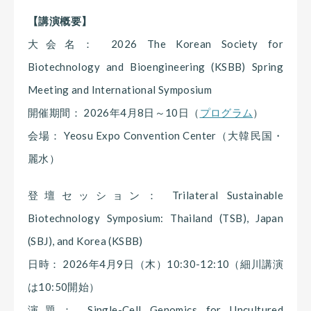
【講演概要】
大会名： 2026 The Korean Society for
Biotechnology and Bioengineering (KSBB) Spring
Meeting and International Symposium
開催期間： 2026年4月8日～10日（
プログラム
）
会場： Yeosu Expo Convention Center（大韓民国・
麗水）
登壇セッション： Trilateral Sustainable
Biotechnology Symposium: Thailand (TSB), Japan
(SBJ), and Korea (KSBB)
日時： 2026年4月9日（木）10:30-12:10（細川講演
は10:50開始）
演題： Single-Cell Genomics for Uncultured