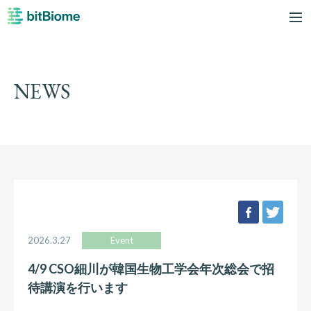
bitBiome
me
NEWS
facebook
twee
2026.3.27
Event
4/9 CSO細川が韓国生物工学会年次総会で招
待講演を行います